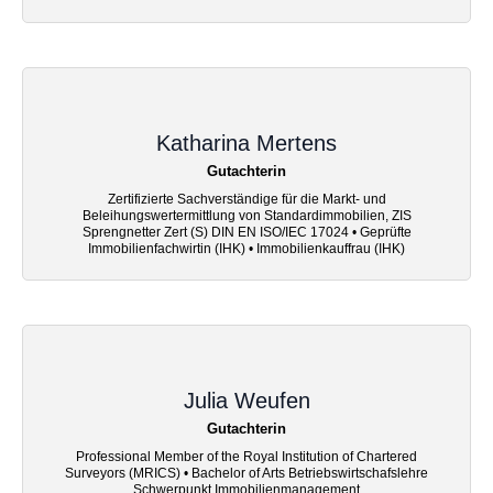
Katharina Mertens
Gutachterin
Zertifizierte Sachverständige für die Markt- und
Beleihungswertermittlung von Standardimmobilien, ZIS
Sprengnetter Zert (S) DIN EN ISO/IEC 17024 • Geprüfte
Immobilienfachwirtin (IHK) • Immobilienkauffrau (IHK)
Julia Weufen
Gutachterin
Professional Member of the Royal Institution of Chartered
Surveyors (MRICS) • Bachelor of Arts Betriebswirtschafslehre
Schwerpunkt Immobilienmanagement