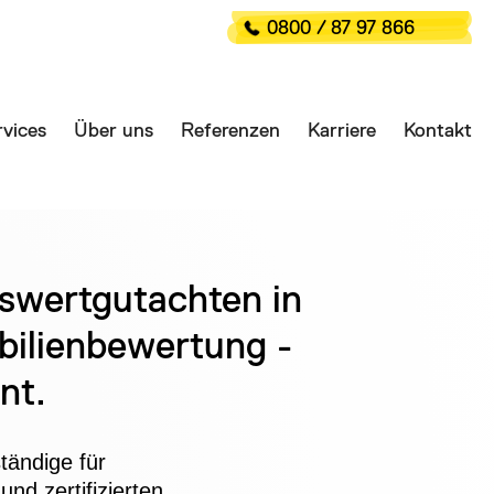
0800 / 87 97 866
vices
Über uns
Referenzen
Karriere
Kontakt
rswertgutachten in
bilienbewertung -
nt.
tändige für
nd zertifizierten