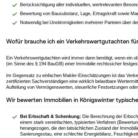
Berücksichtigung aller individuellen, wertrelevanten Beson
Bewertung von Bausubstanz, Lage, Ertragskraft sowie Mark
Notwendig bei Unstimmigkeiten mehrerer Parteien über de
Wofür brauche ich ein Verkehrswertgutachten für
Ein Verkehrswertgutachten wird immer dann benötigt, wenn ein ob
(im Sinne des § 194 BauGB) einer Immobilie rechtssicher festges
Im Gegensatz zu einfachen Makler-Einschätzungen ist das Verkehr
zertifizierten Sachverständigen eine wirklich belastbare Wertermi
Aufteilung von Vermögenswerten, steuerliche Festsetzungen oder
Wir bewerten Immobilien in Königswinter typische
Bei Erbschaft & Schenkung:
Die Berechnung der Erbscha
einem stark vereinfachten, typisierten Verfahren (Bewert
herangezogen, die den tatsächlichen Zustand der Immobilie
Sanierungsstau, eine schlechte Energiebilanz, Feuchtigkei