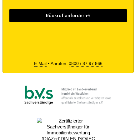
E-Mail
• Anrufen:
0800 / 87 97 866