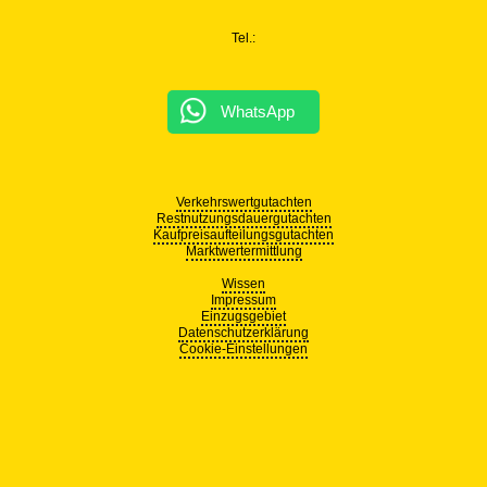
Tel.:
WhatsApp
Verkehrswertgutachten
Restnutzungsdauergutachten
Kaufpreisaufteilungsgutachten
Marktwertermittlung
Wissen
Impressum
Einzugsgebiet
Datenschutzerklärung
Cookie-Einstellungen