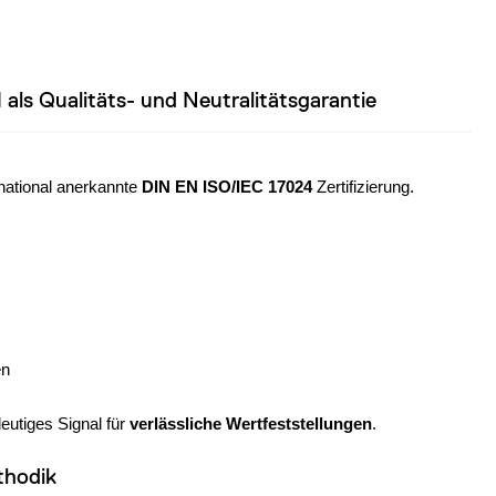
als Qualitäts- und Neutralitätsgarantie
rnational anerkannte
DIN EN ISO/IEC 17024
Zertifizierung.
en
deutiges Signal für
verlässliche Wertfeststellungen
.
thodik