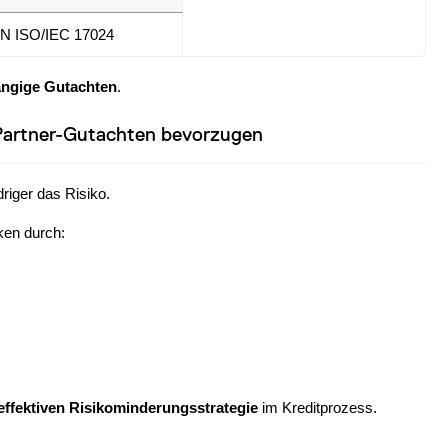
N ISO/IEC 17024
ngige Gutachten
.
 Partner-Gutachten bevorzugen
driger das Risiko.
ken durch:
effektiven Risikominderungsstrategie
im Kreditprozess.