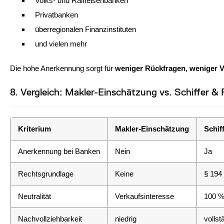
Volks- und Raiffeisenbanken
Privatbanken
überregionalen Finanzinstituten
und vielen mehr
Die hohe Anerkennung sorgt für
weniger Rückfragen, weniger 
8. Vergleich: Makler-Einschätzung vs. Schiffer 
Kriterium
Makler-Einschätzung
Schif
Anerkennung bei Banken
Nein
Ja
Rechtsgrundlage
Keine
§ 194
Neutralität
Verkaufsinteresse
100 %
Nachvollziehbarkeit
niedrig
vollst