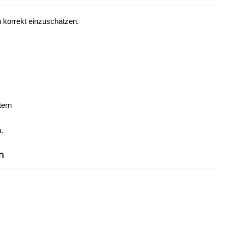
 korrekt einzuschätzen.
tern
.
n