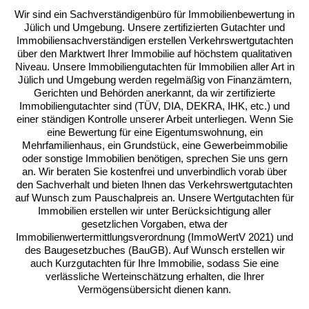
Wertermittlung werden meist folgende Unterlagen benötigt:
Wir sind ein Sachverständigenbüro für Immobilienbewertung in
Jülich und Umgebung. Unsere zertifizierten Gutachter und
Aktueller Grundbuchauszug
Immobiliensachverständigen erstellen Verkehrswertgutachten
über den Marktwert Ihrer Immobilie auf höchstem qualitativen
Flurkarte (Liegenschaftskarte)
Niveau. Unsere Immobiliengutachten für Immobilien aller Art in
Baupläne und Grundrisse
Jülich und Umgebung werden regelmäßig von Finanzämtern,
Gerichten und Behörden anerkannt, da wir zertifizierte
Wohnflächenberechnung
Immobiliengutachter sind (TÜV, DIA, DEKRA, IHK, etc.) und
Energieausweis
einer ständigen Kontrolle unserer Arbeit unterliegen. Wenn Sie
eine Bewertung für eine Eigentumswohnung, ein
Nachweise über Modernisierungen und
Mehrfamilienhaus, ein Grundstück, eine Gewerbeimmobilie
Sanierungen
oder sonstige Immobilien benötigen, sprechen Sie uns gern
Mietverträge
an. Wir beraten Sie kostenfrei und unverbindlich vorab über
den Sachverhalt und bieten Ihnen das Verkehrswertgutachten
auf Wunsch zum Pauschalpreis an. Unsere Wertgutachten für
Immobilien erstellen wir unter Berücksichtigung aller
gesetzlichen Vorgaben, etwa der
Immobilienwertermittlungsverordnung (ImmoWertV 2021) und
des Baugesetzbuches (BauGB). Auf Wunsch erstellen wir
auch Kurzgutachten für Ihre Immobilie, sodass Sie eine
verlässliche Werteinschätzung erhalten, die Ihrer
Vermögensübersicht dienen kann.