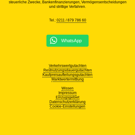
steuerliche Zwecke, Bankenfinanzierungen, Vermögensentscheidungen
und strittige Verfahren.
Tel.:
0211 / 879 786 60
WhatsApp
Verkehrswertgutachten
Restnutzungsdauergutachten
Kaufpreisaufteilungsgutachten
Marktwertermittlung
Wissen
Impressum
Einzugsgebiet
Datenschutzerklärung
Cookie-Einstellungen