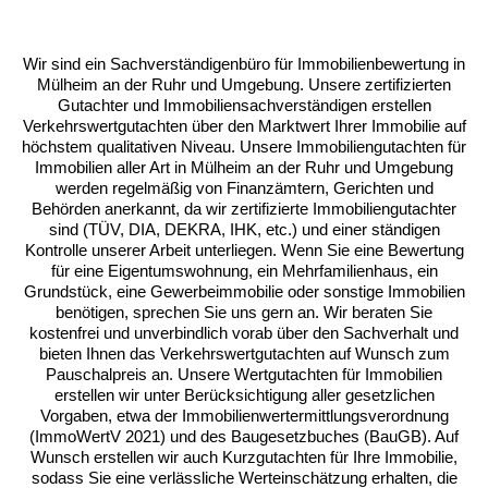
und Angaben zu möglichen Schäden und Mangeln auch
gebäudespezifische Dokumente benötigt. Für eine effiziente
Wertermittlung werden meist folgende Unterlagen benötigt:
Wir sind ein Sachverständigenbüro für Immobilienbewertung in
Mülheim an der Ruhr und Umgebung. Unsere zertifizierten
Aktueller Grundbuchauszug
Gutachter und Immobiliensachverständigen erstellen
Verkehrswertgutachten über den Marktwert Ihrer Immobilie auf
Flurkarte (Liegenschaftskarte)
höchstem qualitativen Niveau. Unsere Immobiliengutachten für
Baupläne und Grundrisse
Immobilien aller Art in Mülheim an der Ruhr und Umgebung
werden regelmäßig von Finanzämtern, Gerichten und
Wohnflächenberechnung
Behörden anerkannt, da wir zertifizierte Immobiliengutachter
Energieausweis
sind (TÜV, DIA, DEKRA, IHK, etc.) und einer ständigen
Kontrolle unserer Arbeit unterliegen. Wenn Sie eine Bewertung
Nachweise über Modernisierungen und
für eine Eigentumswohnung, ein Mehrfamilienhaus, ein
Sanierungen
Grundstück, eine Gewerbeimmobilie oder sonstige Immobilien
Mietverträge
benötigen, sprechen Sie uns gern an. Wir beraten Sie
kostenfrei und unverbindlich vorab über den Sachverhalt und
bieten Ihnen das Verkehrswertgutachten auf Wunsch zum
Pauschalpreis an. Unsere Wertgutachten für Immobilien
erstellen wir unter Berücksichtigung aller gesetzlichen
Vorgaben, etwa der Immobilienwertermittlungsverordnung
(ImmoWertV 2021) und des Baugesetzbuches (BauGB). Auf
Wunsch erstellen wir auch Kurzgutachten für Ihre Immobilie,
sodass Sie eine verlässliche Werteinschätzung erhalten, die