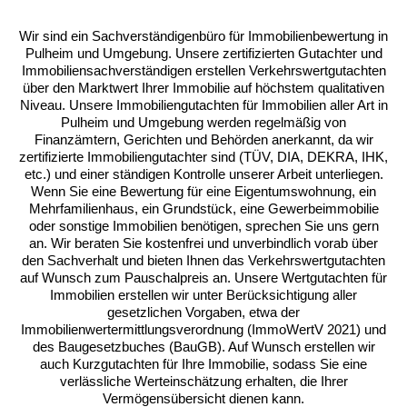
gebäudespezifische Dokumente benötigt. Für eine effiziente
Wertermittlung werden meist folgende Unterlagen benötigt:
Wir sind ein Sachverständigenbüro für Immobilienbewertung in
Pulheim und Umgebung. Unsere zertifizierten Gutachter und
Aktueller Grundbuchauszug
Immobiliensachverständigen erstellen Verkehrswertgutachten
über den Marktwert Ihrer Immobilie auf höchstem qualitativen
Flurkarte (Liegenschaftskarte)
Niveau. Unsere Immobiliengutachten für Immobilien aller Art in
Baupläne und Grundrisse
Pulheim und Umgebung werden regelmäßig von
Finanzämtern, Gerichten und Behörden anerkannt, da wir
Wohnflächenberechnung
zertifizierte Immobiliengutachter sind (TÜV, DIA, DEKRA, IHK,
Energieausweis
etc.) und einer ständigen Kontrolle unserer Arbeit unterliegen.
Wenn Sie eine Bewertung für eine Eigentumswohnung, ein
Nachweise über Modernisierungen und
Mehrfamilienhaus, ein Grundstück, eine Gewerbeimmobilie
Sanierungen
oder sonstige Immobilien benötigen, sprechen Sie uns gern
Mietverträge
an. Wir beraten Sie kostenfrei und unverbindlich vorab über
den Sachverhalt und bieten Ihnen das Verkehrswertgutachten
auf Wunsch zum Pauschalpreis an. Unsere Wertgutachten für
Immobilien erstellen wir unter Berücksichtigung aller
gesetzlichen Vorgaben, etwa der
Immobilienwertermittlungsverordnung (ImmoWertV 2021) und
des Baugesetzbuches (BauGB). Auf Wunsch erstellen wir
auch Kurzgutachten für Ihre Immobilie, sodass Sie eine
verlässliche Werteinschätzung erhalten, die Ihrer
Vermögensübersicht dienen kann.