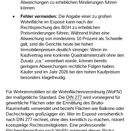
Abweichungen zu erheblichen Minderungen führen
können.
Fehler vermeiden:
Die Angabe einer zu großen
Wohnfläche im Exposé kann nach der
Rechtsprechung des BGH zu erheblichen
Preisminderungen führen. Während früher eine
Abweichung von mindestens 10 Prozent als Schwelle
galt, sind die Gerichte heute bei hohen
Immobilienpreisen deutlich strenger: Wenn im
Kaufvertrag eine konkrete Quadratmeterzahl ohne den
Zusatz „ca." vereinbart wurde, können bereits
geringere Abweichungen rechtliche Folgen haben.
Käufer sind im Jahr 2026 bei den hohen Kaufpreisen
besonders klagefreudig.
Für Wohnimmobilien ist die Wohnflächenverordnung (WoFlV)
der maßgebliche Standard. Die
DIN 277
wird vorwiegend für
gewerbliche Flächen oder die Ermittlung des Brutto-
Rauminhalts verwendet und bezieht Flächen wie Balkone oder
Dachschrägen großzügiger ein. Wer im Exposé versehentlich
nach DIN 277 rechnet, ohne dies kenntlich zu machen, riskiert
kostspielige Rechtsstreitigkeiten. Eine professionelle
Flächenüberprüfung
nach WoFlV minimiert dieses Risiko